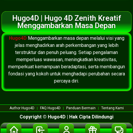
Hugo4D | Hugo 4D Zenith Kreatif
Menggambarkan Masa Depan
Hugo4D
Menggambarkan masa depan melalui visi yang
jelas menghadirkan arah perkembangan yang lebih
terstruktur dan penuh peluang. Setiap pengalaman
memperluas wawasan, meningkatkan kreativitas,
memperkuat kemampuan beradaptasi, serta membangun
fondasi yang kokoh untuk menghadapi perubahan secara
percaya diri.
Author Hugo4D
FAQ Hugo4D
Panduan Bermain
Tentang Kami
Copyright © Hugo4D | Hak Cipta Dilindungi