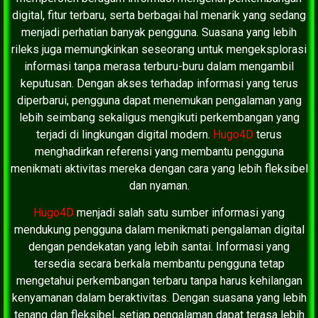
digital, fitur terbaru, serta berbagai hal menarik yang sedang
menjadi perhatian banyak pengguna. Suasana yang lebih
rileks juga memungkinkan seseorang untuk mengeksplorasi
informasi tanpa merasa terburu-buru dalam mengambil
keputusan. Dengan akses terhadap informasi yang terus
diperbarui, pengguna dapat menemukan pengalaman yang
lebih seimbang sekaligus mengikuti perkembangan yang
terjadi di lingkungan digital modern.
Hugo4D
terus
menghadirkan referensi yang membantu pengguna
menikmati aktivitas mereka dengan cara yang lebih fleksibel
dan nyaman.
Hugo4D
menjadi salah satu sumber informasi yang
mendukung pengguna dalam menikmati pengalaman digital
dengan pendekatan yang lebih santai. Informasi yang
tersedia secara berkala membantu pengguna tetap
mengetahui perkembangan terbaru tanpa harus kehilangan
kenyamanan dalam beraktivitas. Dengan suasana yang lebih
tenang dan fleksibel, setiap pengalaman dapat terasa lebih