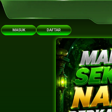
MASUK
DAFTAR