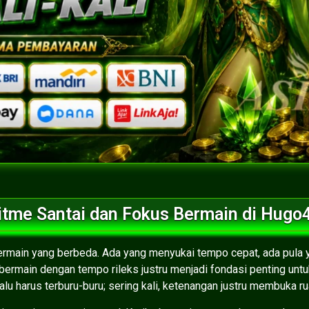
itme Santai dan Fokus Bermain di Hugo
ermain yang berbeda. Ada yang menyukai tempo cepat, ada pula 
bermain dengan tempo rileks justru menjadi fondasi penting unt
lu harus terburu-buru; sering kali, ketenangan justru membuka rua