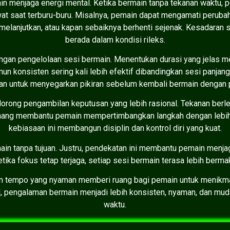
 menjaga energi mental. Ketika bermain tanpa tekanan waktu, p
lewat saat terburu-buru. Misalnya, pemain dapat mengamati perub
elanjutkan, atau kapan sebaiknya berhenti sejenak. Kesadaran se
berada dalam kondisi rileks.
engan pengelolaan sesi bermain. Menentukan durasi yang jelas me
mun konsisten sering kali lebih efektif dibandingkan sesi panjang
n untuk menyegarkan pikiran sebelum kembali bermain dengan pe
ndorong pengambilan keputusan yang lebih rasional. Tekanan ber
enang membantu pemain mempertimbangkan langkah dengan lebih
kebiasaan ini membangun disiplin dan kontrol diri yang kuat.
main tanpa tujuan. Justru, pendekatan ini membantu pemain menj
etika fokus tetap terjaga, setiap sesi bermain terasa lebih berma
an tempo yang nyaman memberi ruang bagi pemain untuk menikma
rol, pengalaman bermain menjadi lebih konsisten, nyaman, dan mu
waktu.