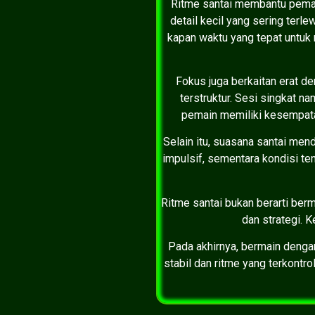
Ritme santai membantu pemain
detail kecil yang sering ter
kapan waktu yang tepat untuk m
Fokus juga berkaitan erat d
terstruktur. Sesi singkat na
pemain memiliki kesempata
Selain itu, suasana santai me
impulsif, sementara kondisi t
Ritme santai bukan berarti ber
dan strategi. K
Pada akhirnya, bermain deng
stabil dan ritme yang terkont